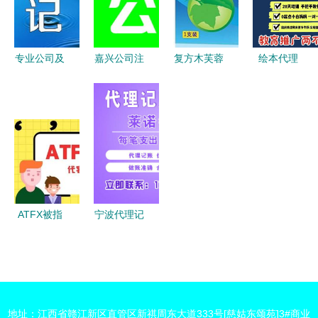
一站式解析
流程解析
类资质代办
解析
专业公司及
嘉兴公司注
复方木芙蓉
绘本代理
个体工商户
册代理全解
涂鼻膏代理
如何起步与
注销代理服
析 服务、
加盟 开启
我的选择之
务详解 流
厂家与费用
健康产业新
路
程、优势与
指南
商机
选择指南
ATFX被指
宁波代理记
暗加交易点
账管理收费
差，疑与代
价目表 | 莱
理联手损害
诺专业代理
客户利益
记账服务
地址：江西省赣江新区直管区新祺周东大道333号[慈姑东颂苑]3#商业