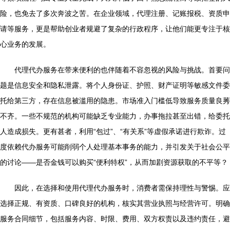
险，也免去了多次奔波之苦。在企业领域，代理注册、记账报税、资质申
请等服务，更是帮助创业者规避了复杂的行政程序，让他们能更专注于核
心业务的发展。
代理代办服务在带来便利的也伴随着不容忽视的风险与挑战。首要问
题是信息安全和隐私泄露。将个人身份证、护照、财产证明等敏感文件委
托给第三方，存在信息被滥用的隐患。市场准入门槛低导致服务质量良莠
不齐。一些不规范的机构可能缺乏专业能力，办事拖拉甚至出错，给委托
人造成损失。更有甚者，利用“包过”、“有关系”等虚假承诺进行欺诈。过
度依赖代办服务可能削弱个人处理基本事务的能力，并引发关于社会公平
的讨论——是否金钱可以购买“便利特权”，从而加剧资源获取的不平等？
因此，在选择和使用代理代办服务时，消费者需保持理性与警惕。应
选择正规、有资质、口碑良好的机构，核实其营业执照与经营许可。明确
服务合同细节，包括服务内容、时限、费用、双方权责以及违约责任，避