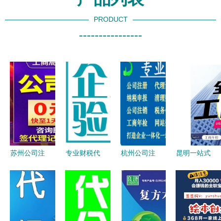
PRODUCT
----------------
苏州公司注
专业财税代
杭州公司注
昆明一站式
册与代办服
理 一站式
册与注销全
企业服务
务全指南
代办营业执
攻略 江干
免费代办公
从执照办理
照服务全解
区代理代办
司注册、财
到代理记账
析
服务及详细
务代理与各