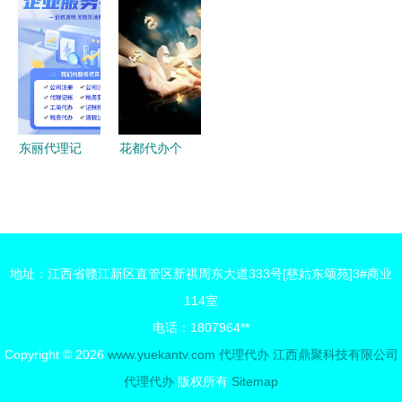
取许可的智
业执照全攻
及流程与代
洛阳晚报广
慧之选与核
略 一站式
办服务解析
告代理与代
心价值解析
解析工商注
办服务全面
册与代理记
解析
账服务
东丽代理记
花都代办个
账咨询与代
体户营业执
办服务 专
照与公司注
业助力企业
册服务指南
财务管理规
地址：江西省赣江新区直管区新祺周东大道333号[慈姑东颂苑]3#商业
范化
114室
电话：1807964**
Copyright © 2026
www.yuekantv.com
代理代办
江西鼎聚科技有限公司
代理代办
版权所有
Sitemap