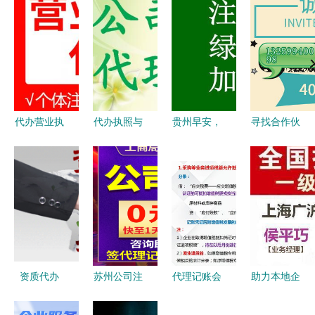
代办营业执
代办执照与
贵州早安，
寻找合作伙
照全流程指
食品经营许
监理资质新
伴 成为我
南 专业代
可证全攻略
办指南 让
们的代办代
理代办的三
无地址注册
资质审批成
理，开启副
大好处与注
公司的最新
为我的幸运
业新篇章
意事项
选择
符
资质代办
苏州公司注
代理记账会
助力本地企
企业高效获
册与代办营
计工作内容
业精准营销