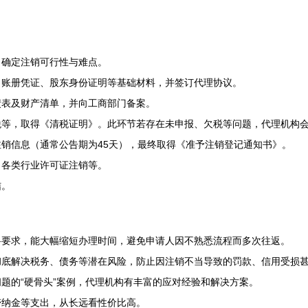
，确定注销可行性与难点。
、账册凭证、股东身份证明等基础材料，并签订代理协议。
债表及财产清单，并向工商部门备案。
税等，取得《清税证明》。此环节若存在未申报、欠税等问题，代理机构
销信息（通常公告期为45天），最终取得《准予注销登记通知书》。
、各类行业许可证注销等。
结。
料要求，能大幅缩短办理时间，避免申请人因不熟悉流程而多次往返。
彻底解决税务、债务等潜在风险，防止因注销不当导致的罚款、信用受损
题的“硬骨头”案例，代理机构有丰富的应对经验和解决方案。
滞纳金等支出，从长远看性价比高。