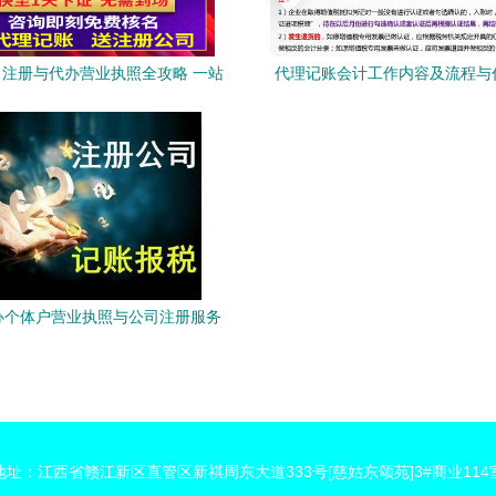
注册与代办营业执照全攻略 一站
代理记账会计工作内容及流程与
解析工商注册与代理记账服务
解析
办个体户营业执照与公司注册服务
指南
地址：江西省赣江新区直管区新祺周东大道333号[慈姑东颂苑]3#商业114