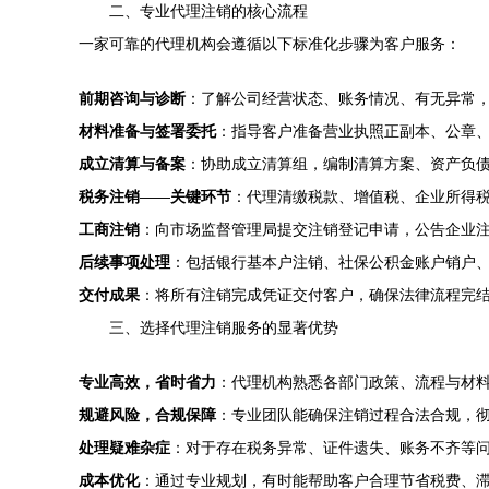
二、专业代理注销的核心流程
一家可靠的代理机构会遵循以下标准化步骤为客户服务：
前期咨询与诊断
：了解公司经营状态、账务情况、有无异常
材料准备与签署委托
：指导客户准备营业执照正副本、公章
成立清算与备案
：协助成立清算组，编制清算方案、资产负
税务注销
——
关键环节
：代理清缴税款、增值税、企业所得
工商注销
：向市场监督管理局提交注销登记申请，公告企业注
后续事项处理
：包括银行基本户注销、社保公积金账户销户
交付成果
：将所有注销完成凭证交付客户，确保法律流程完
三、选择代理注销服务的显著优势
专业高效，省时省力
：代理机构熟悉各部门政策、流程与材
规避风险，合规保障
：专业团队能确保注销过程合法合规，
处理疑难杂症
：对于存在税务异常、证件遗失、账务不齐等问
成本优化
：通过专业规划，有时能帮助客户合理节省税费、