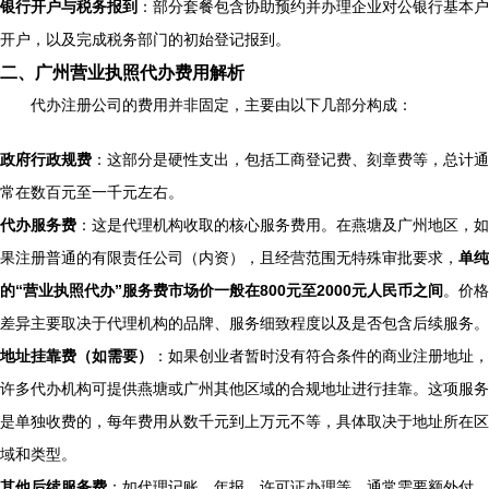
银行开户与税务报到
：部分套餐包含协助预约并办理企业对公银行基本户
开户，以及完成税务部门的初始登记报到。
二、广州营业执照代办费用解析
代办注册公司的费用并非固定，主要由以下几部分构成：
政府行政规费
：这部分是硬性支出，包括工商登记费、刻章费等，总计通
常在数百元至一千元左右。
代办服务费
：这是代理机构收取的核心服务费用。在燕塘及广州地区，如
果注册普通的有限责任公司（内资），且经营范围无特殊审批要求，
单纯
的“营业执照代办”服务费市场价一般在800元至2000元人民币之间
。价格
差异主要取决于代理机构的品牌、服务细致程度以及是否包含后续服务。
地址挂靠费（如需要）
：如果创业者暂时没有符合条件的商业注册地址，
许多代办机构可提供燕塘或广州其他区域的合规地址进行挂靠。这项服务
是单独收费的，每年费用从数千元到上万元不等，具体取决于地址所在区
域和类型。
其他后续服务费
：如代理记账、年报、许可证办理等，通常需要额外付