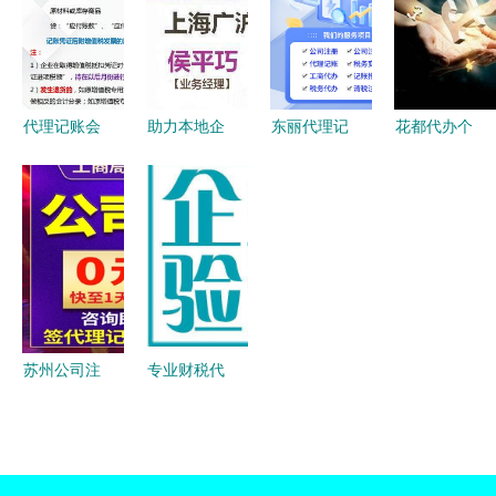
为我的幸运
业新篇章
心价值解析
解析工商注
符
册与代理记
账服务
代理记账会
助力本地企
东丽代理记
花都代办个
计工作内容
业精准营销
账咨询与代
体户营业执
及流程与代
洛阳晚报广
办服务 专
照与公司注
办服务解析
告代理与代
业助力企业
册服务指南
办服务全面
财务管理规
解析
范化
苏州公司注
专业财税代
册与代办服
理 一站式
务全指南
代办营业执
从执照办理
照服务全解