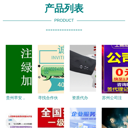
产品列表
PRODUCT
----------------
贵州早安，
寻找合作伙
资质代办
苏州公司注
监理资质新
伴 成为我
企业高效获
册与代办营
办指南 让
们的代办代
取许可的智
业执照全攻
资质审批成
理，开启副
慧之选与核
略 一站式