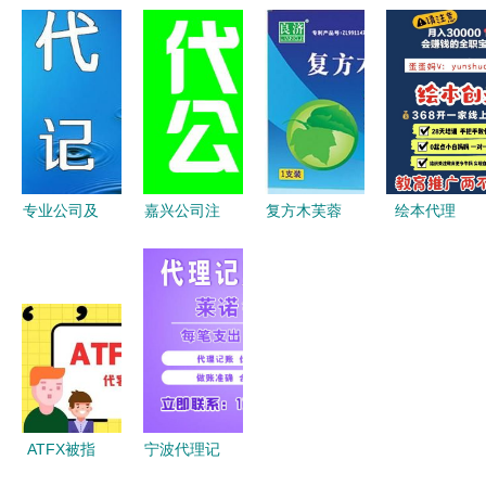
册与代办服
理 一站式
册与注销全
企业服务
务全指南
代办营业执
攻略 江干
免费代办公
从执照办理
照服务全解
区代理代办
司注册、财
到代理记账
析
服务及详细
务代理与各
一站式解析
流程解析
类资质代办
解析
专业公司及
嘉兴公司注
复方木芙蓉
绘本代理
个体工商户
册代理全解
涂鼻膏代理
如何起步与
注销代理服
析 服务、
加盟 开启
我的选择之
务详解 流
厂家与费用
健康产业新
路
程、优势与
指南
商机
选择指南
ATFX被指
宁波代理记
暗加交易点
账管理收费